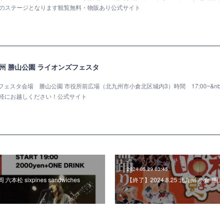
20分のステージとなります観覧無料・物販あり公式サイト
 北九州 勝山公園 ライオンズフェスタ
ンズフェスタ会場 勝山公園 市役所前広場（北九州市小倉北区城内3）時間 17:00~&nbs
気軽にお越しください！公式サイト
2024.05.29 03:45
六本松 sixpines sandwiches
【終了】2024.8.25 北九州 小倉 