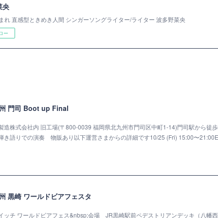
菜央
まれ 直感型ときめき人間 シンガーソングライター/ライター 波多野菜央
ロー
 門司 Boot up Final
ルブ製造株式会社内 旧工場(〒800-0039 福岡県北九州市門司区中町1-14)門司駅から徒歩
き語りでの演奏 物販あり以下運営さまからの詳細です10/25 (Fri) 15:00〜21:00
 北九州 黒崎 ワールドビアフェスタ
サキスイッチ ワールドビアフェス&nbsp;会場 JR黒崎駅前ペデストリアンデッキ（八幡