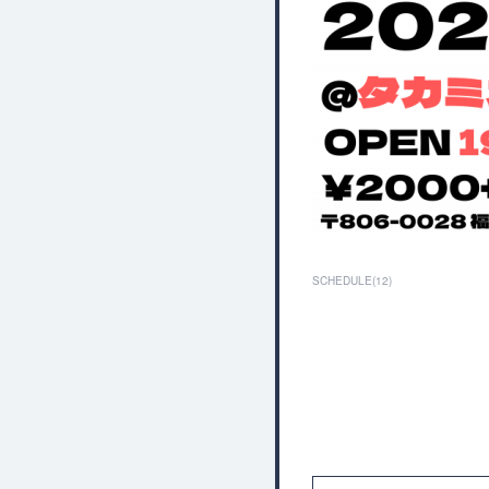
SCHEDULE
(
12
)