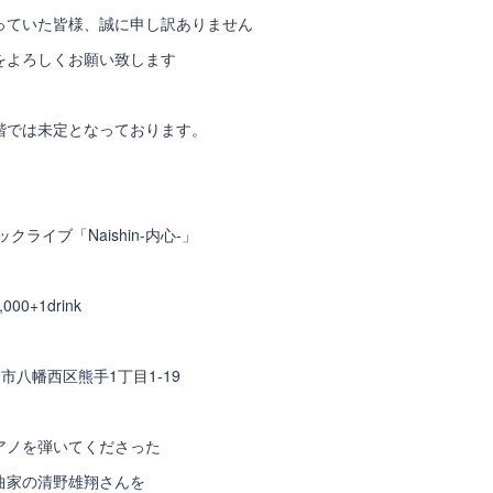
っていた皆様、誠に申し訳ありません
をよろしくお願い致します
階では未定となっております。
ライブ「Naishin-内心-」
2,000+1drink
九州市八幡西区熊手1丁目1-19
アノを弾いてくださった
曲家の清野雄翔さんを