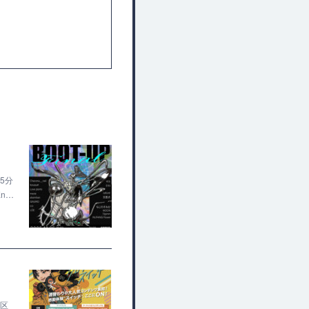
5分
En…
西区