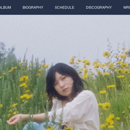
ALBUM
BIOGRAPHY
SCHEDULE
DISCOGRAPHY
WRI