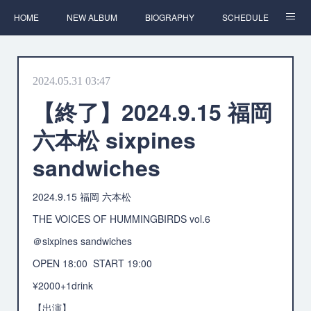
HOME
NEW ALBUM
BIOGRAPHY
SCHEDULE
DISCOGRAPHY
WRITE
CONTACT
2024.05.31 03:47
【終了】2024.9.15 福岡
六本松 sixpines
sandwiches
2024.9.15 福岡 六本松
THE VOICES OF HUMMINGBIRDS vol.6
＠sixpines sandwiches
OPEN 18:00 START 19:00
¥2000+1drink
【出演】