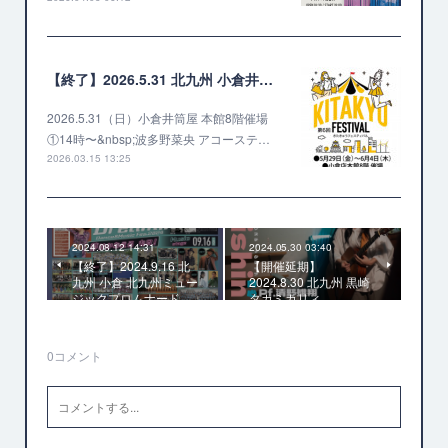
【終了】2026.5.31 北九州 小倉井筒屋 第6回 きたきゅうフェスティバル
2026.5.31（日）小倉井筒屋 本館8階催場
①14時〜&nbsp;波多野菜央 アコーステ…
2026.03.15 13:25
2024.08.12 14:31
2024.05.30 03:40
【終了】2024.9.16 北
【開催延期】
九州 小倉 北九州ミュー
2024.8.30 北九州 黒崎
ジックプロムナード…
タカミカリィ
0
コメント