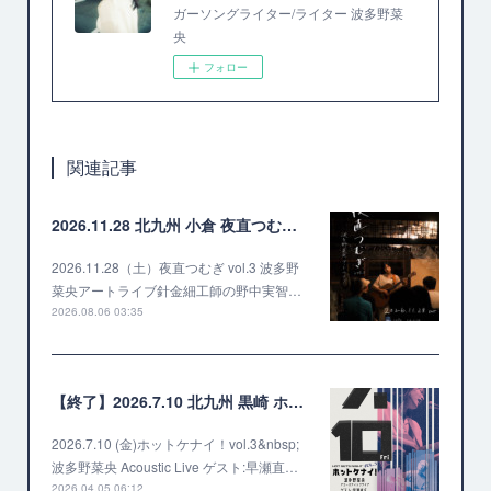
ガーソングライター/ライター 波多野菜
央
フォロー
関連記事
2026.11.28 北九州 小倉 夜直つむぎ vol.3 波多野菜央アートライブ
2026.11.28（土）夜直つむぎ vol.3 波多野
菜央アートライブ針金細工師の野中実智…
2026.08.06 03:35
【終了】2026.7.10 北九州 黒崎 ホットケナイ！vol.3 ゲスト 早瀬直久
2026.7.10 (金)ホットケナイ！vol.3&nbsp;
波多野菜央 Acoustic Live ゲスト:早瀬直…
2026.04.05 06:12