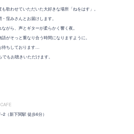
度も歌わせていただいた大好きな場所「ねをはす」。
間・窪みさんとお届けします。
れながら、声とギターが柔らかく響く夜。
物語がそっと重なり合う時間になりますように。
お待ちしております…
からでもお聴きいただけます。
K CAFE
–2（新下関駅 徒歩6分）