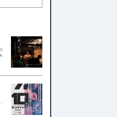
×空
像…
ん…