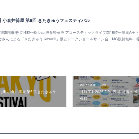
北九州 小倉井筒屋 第6回 きたきゅうフェスティバル
屋 本館8階催場①14時〜&nbsp;波多野菜央 アコースティックライブ②16時〜陸奥A子さ
さんによる「きたきゅう Kawaii!」展とトークショー＆サイン会 MC観覧無料・
2026.03.01 02:50
 北九州 小倉井筒屋 第6回 きたきゅう
【終了】2026.3.21 夜 本城 春
夜祭