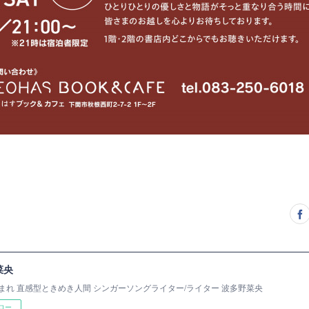
菜央
まれ 直感型ときめき人間 シンガーソングライター/ライター 波多野菜央
ロー