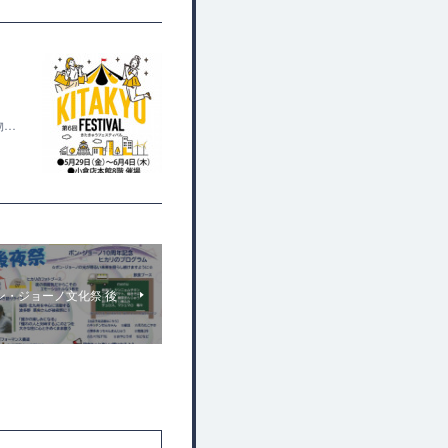
物…
のボン・ジョーノ文化祭 後