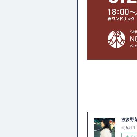
波多野
北九州生
フォ