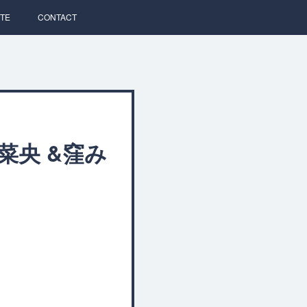
TE
CONTACT
野菜央 &窪み