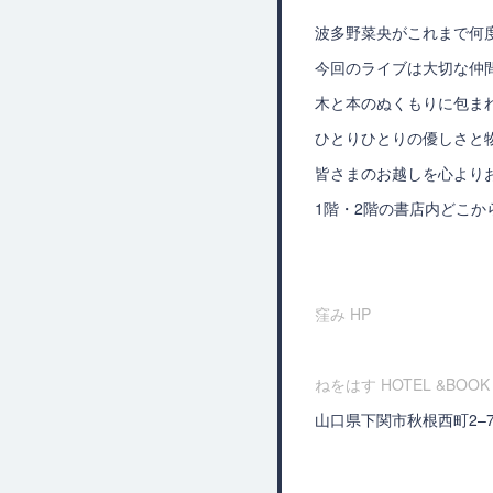
波多野菜央がこれまで何
今回のライブは大切な仲
木と本のぬくもりに包ま
ひとりひとりの優しさと
皆さまのお越しを心より
1階・2階の書店内どこ
窪み HP
ねをはす HOTEL &BOO
山口県下関市秋根西町2–7