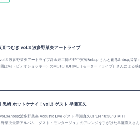
小倉 夜直つむぎ vol.3 波多野菜央アートライブ
ぎ vol.3 波多野菜央アートライブ針金細工師の野中実智&nbsp;さんと創る&nbsp;音楽
今回はVJ（ビデオジョッキー）のMOTORDRIVE（モータードライブ）さんによる映
九州 黒崎 ホットケナイ！vol.3 ゲスト 早瀬直久
ol.3&nbsp;波多野菜央 Acoustic Live ゲスト:早瀬直久OPEN 18:30/ START
0 (+1D)波多野菜央最新アルバム「ダスト・モンタージュ」のアレンジを手がけた早瀬直久さ