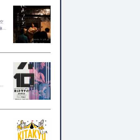
×空
像…
ん…