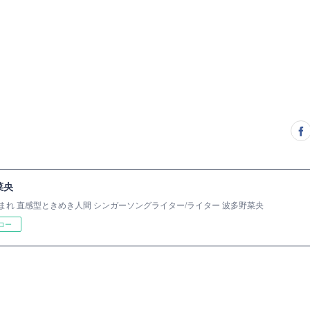
菜央
まれ 直感型ときめき人間 シンガーソングライター/ライター 波多野菜央
ロー