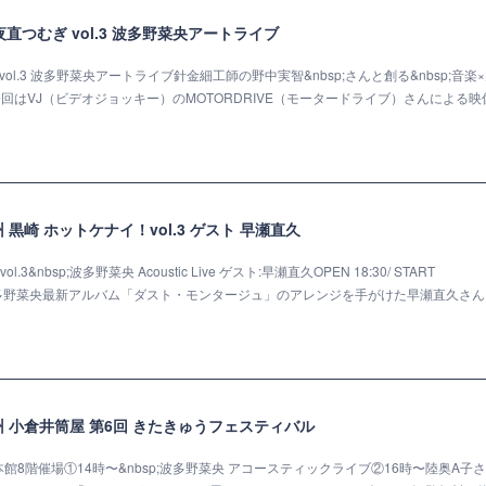
小倉 夜直つむぎ vol.3 波多野菜央アートライブ
ぎ vol.3 波多野菜央アートライブ針金細工師の野中実智&nbsp;さんと創る&nbsp;音楽
今回はVJ（ビデオジョッキー）のMOTORDRIVE（モータードライブ）さんによる映
九州 黒崎 ホットケナイ！vol.3 ゲスト 早瀬直久
ol.3&nbsp;波多野菜央 Acoustic Live ゲスト:早瀬直久OPEN 18:30/ START
0 (+1D)波多野菜央最新アルバム「ダスト・モンタージュ」のアレンジを手がけた早瀬直久さ
北九州 小倉井筒屋 第6回 きたきゅうフェスティバル
屋 本館8階催場①14時〜&nbsp;波多野菜央 アコースティックライブ②16時〜陸奥A子さ