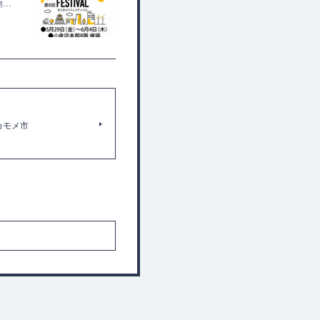
物…
のカモメ市