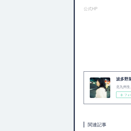
公式HP
波多野
北九州生
フォ
関連記事