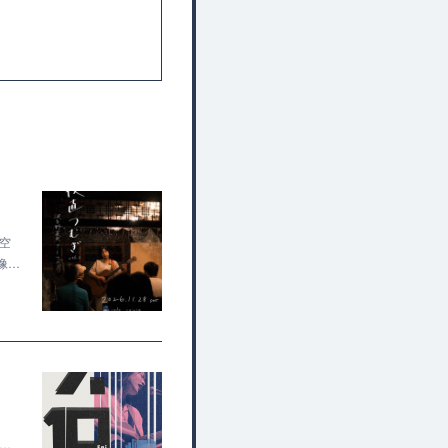
×空
像…
ん…