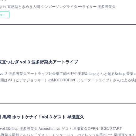
まれ 直感型ときめき人間 シンガーソングライター/ライター 波多野菜央
ロー
小倉 夜直つむぎ vol.3 波多野菜央アートライブ
ぎ vol.3 波多野菜央アートライブ針金細工師の野中実智&nbsp;さんと創る&nbsp;音楽
今回はVJ（ビデオジョッキー）のMOTORDRIVE（モータードライブ）さんによる映
九州 黒崎 ホットケナイ！vol.3 ゲスト 早瀬直久
ol.3&nbsp;波多野菜央 Acoustic Live ゲスト:早瀬直久OPEN 18:30/ START
0 (+1D)波多野菜央最新アルバム「ダスト・モンタージュ」のアレンジを手がけた早瀬直久さ