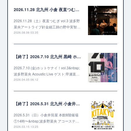
2026.11.28 北九州 小倉 夜直つむぎ vol.3 波多野菜央アートライブ
2026.11.28（土）夜直つむぎ vol.3 波多野
菜央アートライブ針金細工師の野中実智…
2026.08.06 03:35
【終了】2026.7.10 北九州 黒崎 ホットケナイ！vol.3 ゲスト 早瀬直久
2026.7.10 (金)ホットケナイ！vol.3&nbsp;
波多野菜央 Acoustic Live ゲスト:早瀬直…
2026.04.05 06:12
【終了】2026.5.31 北九州 小倉井筒屋 第6回 きたきゅうフェスティバル
2026.5.31（日）小倉井筒屋 本館8階催場
①14時〜&nbsp;波多野菜央 アコーステ…
2026.03.15 13:25